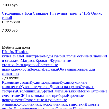
7 000 руб.
Столешница Троя Стандарт 1-я группа - цвет: 2411/S Оникс
серый
В наличии
7 000 руб.
Мебель для дома
Шкафы
Шкафы-
купе
Пеналы
Пилястры
Комоды
Тумбы
Столы
Гостиные
Спальни
П
и стеллажи
Матрасы
Кровати
Журнальные
столики
Раскладушки
Постельные
принадлежности
Зеркала
Вешалки
Обувницы
Товары для
животных
Для кухни
Кухонные столы
Кухни модульные
Кухни
Кухонные
комплекты
Кухонные уголки
Диваны на кухню
Стулья и
табуреты
Столешницы
Буфеты
Плиты
Вытяжки
Мойки
Кухонные
смесители
СВЧ и компактные приборы
Варочные
поверхности
Стиральные и сушильные
машины
Холодильники, морозильники, винотеки
Духовые
шкафы
Посудомоечные машины
Стеновые Панели