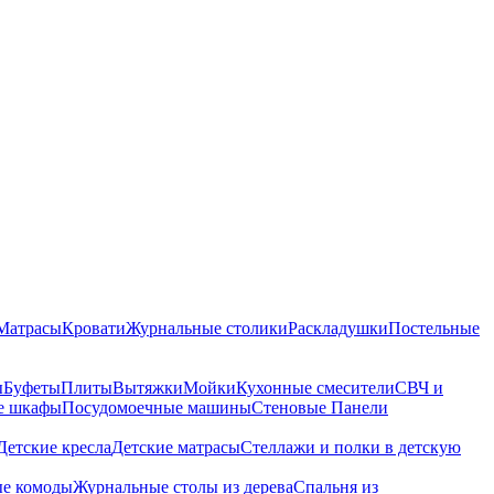
Матрасы
Кровати
Журнальные столики
Раскладушки
Постельные
ы
Буфеты
Плиты
Вытяжки
Мойки
Кухонные смесители
СВЧ и
е шкафы
Посудомоечные машины
Стеновые Панели
Детские кресла
Детские матрасы
Стеллажи и полки в детскую
ые комоды
Журнальные столы из дерева
Спальня из