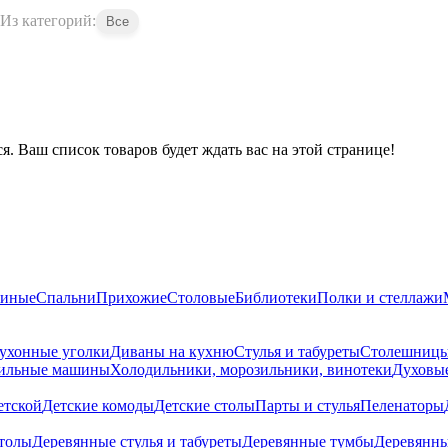
Из категорий:
Все
я. Ваш список товаров будет ждать вас на этой странице!
тиные
Спальни
Прихожие
Столовые
Библиотеки
Полки и стеллажи
ухонные уголки
Диваны на кухню
Стулья и табуреты
Столешниц
шильные машины
Холодильники, морозильники, винотеки
Духовы
етской
Детские комоды
Детские столы
Парты и стулья
Пеленаторы
толы
Деревянные стулья и табуреты
Деревянные тумбы
Деревянн