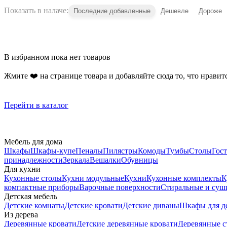
Показать в налаче:
Последние добавленные
Дешевле
Дороже
В избранном пока нет товаров
Жмите ❤️ на странице товара и добавляйте сюда то, что нравитс
Перейти в каталог
Мебель для дома
Шкафы
Шкафы-купе
Пеналы
Пилястры
Комоды
Тумбы
Столы
Гос
принадлежности
Зеркала
Вешалки
Обувницы
Для кухни
Кухонные столы
Кухни модульные
Кухни
Кухонные комплекты
К
компактные приборы
Варочные поверхности
Стиральные и су
Детская мебель
Детские комнаты
Детские кровати
Детские диваны
Шкафы для д
Из дерева
Деревянные кровати
Детские деревянные кровати
Деревянные с