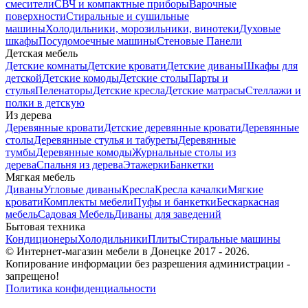
смесители
СВЧ и компактные приборы
Варочные
поверхности
Стиральные и сушильные
машины
Холодильники, морозильники, винотеки
Духовые
шкафы
Посудомоечные машины
Стеновые Панели
Детская мебель
Детские комнаты
Детские кровати
Детские диваны
Шкафы для
детской
Детские комоды
Детские столы
Парты и
стулья
Пеленаторы
Детские кресла
Детские матрасы
Стеллажи и
полки в детскую
Из дерева
Деревянные кровати
Детские деревянные кровати
Деревянные
столы
Деревянные стулья и табуреты
Деревянные
тумбы
Деревянные комоды
Журнальные столы из
дерева
Спальня из дерева
Этажерки
Банкетки
Мягкая мебель
Диваны
Угловые диваны
Кресла
Кресла качалки
Мягкие
кровати
Комплекты мебели
Пуфы и банкетки
Бескаркасная
мебель
Садовая Мебель
Диваны для заведений
Бытовая техника
Кондиционеры
Холодильники
Плиты
Стиральные машины
© Интернет-магазин мебели в Донецке 2017 - 2026.
Копирование информации без разрешения администрации -
запрещено!
Политика конфиденциальности