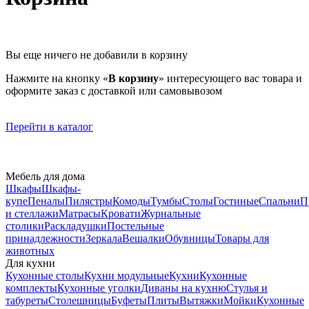
Вы еще ничего не добавили в корзину
Нажмите на кнопку «
В корзину
» интересующего вас товара и
оформите заказ с доставкой или самовывозом
Перейти в каталог
Мебель для дома
Шкафы
Шкафы-
купе
Пеналы
Пилястры
Комоды
Тумбы
Столы
Гостиные
Спальни
П
и стеллажи
Матрасы
Кровати
Журнальные
столики
Раскладушки
Постельные
принадлежности
Зеркала
Вешалки
Обувницы
Товары для
животных
Для кухни
Кухонные столы
Кухни модульные
Кухни
Кухонные
комплекты
Кухонные уголки
Диваны на кухню
Стулья и
табуреты
Столешницы
Буфеты
Плиты
Вытяжки
Мойки
Кухонные