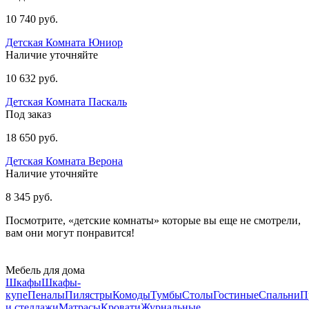
10 740 руб.
Детская Комната Юниор
Наличие уточняйте
10 632 руб.
Детская Комната Паскаль
Под заказ
18 650 руб.
Детская Комната Верона
Наличие уточняйте
8 345 руб.
Посмотрите, «детские комнаты» которые вы еще не смотрели,
вам они могут понравится!
Мебель для дома
Шкафы
Шкафы-
купе
Пеналы
Пилястры
Комоды
Тумбы
Столы
Гостиные
Спальни
П
и стеллажи
Матрасы
Кровати
Журнальные