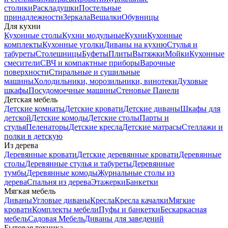
столики
Раскладушки
Постельные
принадлежности
Зеркала
Вешалки
Обувницы
Для кухни
Кухонные столы
Кухни модульные
Кухни
Кухонные
комплекты
Кухонные уголки
Диваны на кухню
Стулья и
табуреты
Столешницы
Буфеты
Плиты
Вытяжки
Мойки
Кухонные
смесители
СВЧ и компактные приборы
Варочные
поверхности
Стиральные и сушильные
машины
Холодильники, морозильники, винотеки
Духовые
шкафы
Посудомоечные машины
Стеновые Панели
Детская мебель
Детские комнаты
Детские кровати
Детские диваны
Шкафы для
детской
Детские комоды
Детские столы
Парты и
стулья
Пеленаторы
Детские кресла
Детские матрасы
Стеллажи и
полки в детскую
Из дерева
Деревянные кровати
Детские деревянные кровати
Деревянные
столы
Деревянные стулья и табуреты
Деревянные
тумбы
Деревянные комоды
Журнальные столы из
дерева
Спальня из дерева
Этажерки
Банкетки
Мягкая мебель
Диваны
Угловые диваны
Кресла
Кресла качалки
Мягкие
кровати
Комплекты мебели
Пуфы и банкетки
Бескаркасная
мебель
Садовая Мебель
Диваны для заведений
Бытовая техника