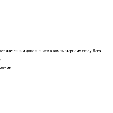
танет идеальным дополнением к компьютерному столу Лего.
и.
олками.