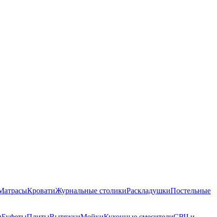
Матрасы
Кровати
Журнальные столики
Раскладушки
Постельные
ы
Буфеты
Плиты
Вытяжки
Мойки
Кухонные смесители
СВЧ и