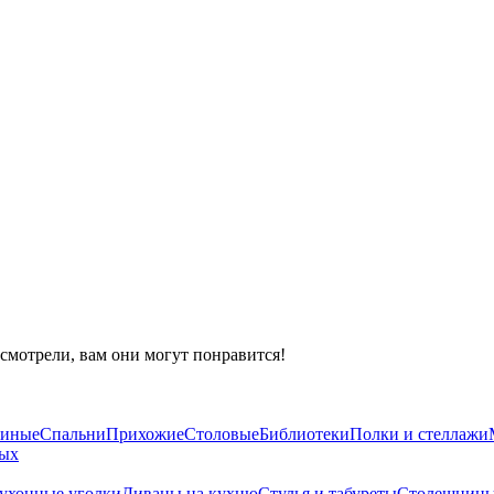
смотрели, вам они могут понравится!
тиные
Спальни
Прихожие
Столовые
Библиотеки
Полки и стеллажи
ных
ухонные уголки
Диваны на кухню
Стулья и табуреты
Столешниц