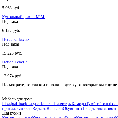
5 068 руб.
Кукольный домик MiMi
Под заказ
6 127 руб.
Пенал Q-bix 23
Под заказ
15 228 руб.
Пенал Level 21
Под заказ
13 974 руб.
Посмотрите, «стеллажи и полки в детскую» которые вы еще не 
Мебель для дома
Шкафы
Шкафы-купе
Пеналы
Пилястры
Комоды
Тумбы
Столы
Гос
принадлежности
Зеркала
Вешалки
Обувницы
Товары для живот
Для кухни
Кухонные столы
Кухни модульные
Кухни
Кухонные комплекты
К