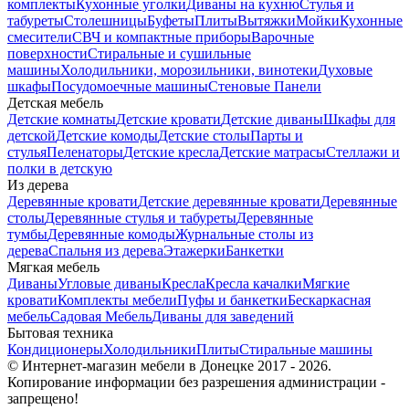
комплекты
Кухонные уголки
Диваны на кухню
Стулья и
табуреты
Столешницы
Буфеты
Плиты
Вытяжки
Мойки
Кухонные
смесители
СВЧ и компактные приборы
Варочные
поверхности
Стиральные и сушильные
машины
Холодильники, морозильники, винотеки
Духовые
шкафы
Посудомоечные машины
Стеновые Панели
Детская мебель
Детские комнаты
Детские кровати
Детские диваны
Шкафы для
детской
Детские комоды
Детские столы
Парты и
стулья
Пеленаторы
Детские кресла
Детские матрасы
Стеллажи и
полки в детскую
Из дерева
Деревянные кровати
Детские деревянные кровати
Деревянные
столы
Деревянные стулья и табуреты
Деревянные
тумбы
Деревянные комоды
Журнальные столы из
дерева
Спальня из дерева
Этажерки
Банкетки
Мягкая мебель
Диваны
Угловые диваны
Кресла
Кресла качалки
Мягкие
кровати
Комплекты мебели
Пуфы и банкетки
Бескаркасная
мебель
Садовая Мебель
Диваны для заведений
Бытовая техника
Кондиционеры
Холодильники
Плиты
Стиральные машины
© Интернет-магазин мебели в Донецке 2017 - 2026.
Копирование информации без разрешения администрации -
запрещено!