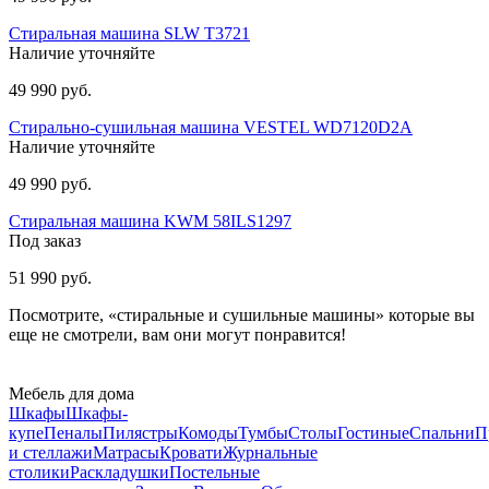
Стиральная машина SLW T3721
Наличие уточняйте
49 990 руб.
Стирально-сушильная машина VESTEL WD7120D2A
Наличие уточняйте
49 990 руб.
Стиральная машина KWM 58ILS1297
Под заказ
51 990 руб.
Посмотрите, «стиральные и сушильные машины» которые вы
еще не смотрели, вам они могут понравится!
Мебель для дома
Шкафы
Шкафы-
купе
Пеналы
Пилястры
Комоды
Тумбы
Столы
Гостиные
Спальни
П
и стеллажи
Матрасы
Кровати
Журнальные
столики
Раскладушки
Постельные