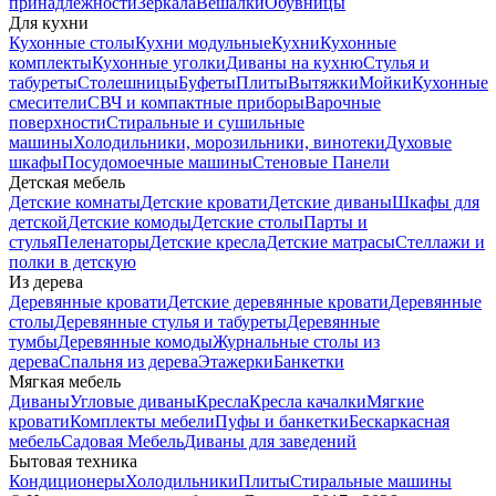
принадлежности
Зеркала
Вешалки
Обувницы
Для кухни
Кухонные столы
Кухни модульные
Кухни
Кухонные
комплекты
Кухонные уголки
Диваны на кухню
Стулья и
табуреты
Столешницы
Буфеты
Плиты
Вытяжки
Мойки
Кухонные
смесители
СВЧ и компактные приборы
Варочные
поверхности
Стиральные и сушильные
машины
Холодильники, морозильники, винотеки
Духовые
шкафы
Посудомоечные машины
Стеновые Панели
Детская мебель
Детские комнаты
Детские кровати
Детские диваны
Шкафы для
детской
Детские комоды
Детские столы
Парты и
стулья
Пеленаторы
Детские кресла
Детские матрасы
Стеллажи и
полки в детскую
Из дерева
Деревянные кровати
Детские деревянные кровати
Деревянные
столы
Деревянные стулья и табуреты
Деревянные
тумбы
Деревянные комоды
Журнальные столы из
дерева
Спальня из дерева
Этажерки
Банкетки
Мягкая мебель
Диваны
Угловые диваны
Кресла
Кресла качалки
Мягкие
кровати
Комплекты мебели
Пуфы и банкетки
Бескаркасная
мебель
Садовая Мебель
Диваны для заведений
Бытовая техника
Кондиционеры
Холодильники
Плиты
Стиральные машины