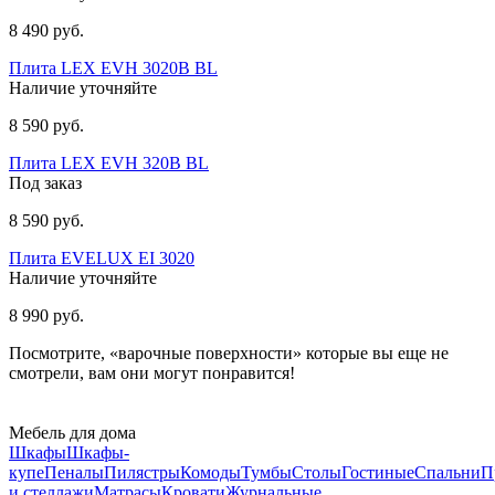
8 490 руб.
Плита LEX EVH 3020B BL
Наличие уточняйте
8 590 руб.
Плита LEX EVH 320B BL
Под заказ
8 590 руб.
Плита EVELUX EI 3020
Наличие уточняйте
8 990 руб.
Посмотрите, «варочные поверхности» которые вы еще не
смотрели, вам они могут понравится!
Мебель для дома
Шкафы
Шкафы-
купе
Пеналы
Пилястры
Комоды
Тумбы
Столы
Гостиные
Спальни
П
и стеллажи
Матрасы
Кровати
Журнальные