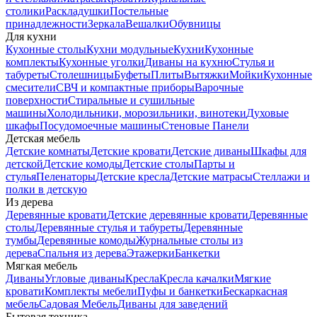
столики
Раскладушки
Постельные
принадлежности
Зеркала
Вешалки
Обувницы
Для кухни
Кухонные столы
Кухни модульные
Кухни
Кухонные
комплекты
Кухонные уголки
Диваны на кухню
Стулья и
табуреты
Столешницы
Буфеты
Плиты
Вытяжки
Мойки
Кухонные
смесители
СВЧ и компактные приборы
Варочные
поверхности
Стиральные и сушильные
машины
Холодильники, морозильники, винотеки
Духовые
шкафы
Посудомоечные машины
Стеновые Панели
Детская мебель
Детские комнаты
Детские кровати
Детские диваны
Шкафы для
детской
Детские комоды
Детские столы
Парты и
стулья
Пеленаторы
Детские кресла
Детские матрасы
Стеллажи и
полки в детскую
Из дерева
Деревянные кровати
Детские деревянные кровати
Деревянные
столы
Деревянные стулья и табуреты
Деревянные
тумбы
Деревянные комоды
Журнальные столы из
дерева
Спальня из дерева
Этажерки
Банкетки
Мягкая мебель
Диваны
Угловые диваны
Кресла
Кресла качалки
Мягкие
кровати
Комплекты мебели
Пуфы и банкетки
Бескаркасная
мебель
Садовая Мебель
Диваны для заведений
Бытовая техника