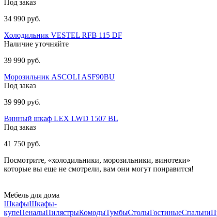
Под заказ
34 990 руб.
Холодильник VESTEL RFB 115 DF
Наличие уточняйте
39 990 руб.
Морозильник ASCOLI ASF90BU
Под заказ
39 990 руб.
Винный шкаф LEX LWD 1507 BL
Под заказ
41 750 руб.
Посмотрите, «холодильники, морозильники, винотеки»
которые вы еще не смотрели, вам они могут понравится!
Мебель для дома
Шкафы
Шкафы-
купе
Пеналы
Пилястры
Комоды
Тумбы
Столы
Гостиные
Спальни
П