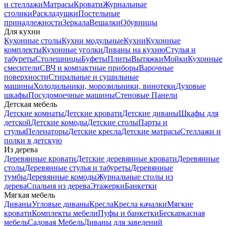
и стеллажи
Матрасы
Кровати
Журнальные
столики
Раскладушки
Постельные
принадлежности
Зеркала
Вешалки
Обувницы
Для кухни
Кухонные столы
Кухни модульные
Кухни
Кухонные
комплекты
Кухонные уголки
Диваны на кухню
Стулья и
табуреты
Столешницы
Буфеты
Плиты
Вытяжки
Мойки
Кухонные
смесители
СВЧ и компактные приборы
Варочные
поверхности
Стиральные и сушильные
машины
Холодильники, морозильники, винотеки
Духовые
шкафы
Посудомоечные машины
Стеновые Панели
Детская мебель
Детские комнаты
Детские кровати
Детские диваны
Шкафы для
детской
Детские комоды
Детские столы
Парты и
стулья
Пеленаторы
Детские кресла
Детские матрасы
Стеллажи и
полки в детскую
Из дерева
Деревянные кровати
Детские деревянные кровати
Деревянные
столы
Деревянные стулья и табуреты
Деревянные
тумбы
Деревянные комоды
Журнальные столы из
дерева
Спальня из дерева
Этажерки
Банкетки
Мягкая мебель
Диваны
Угловые диваны
Кресла
Кресла качалки
Мягкие
кровати
Комплекты мебели
Пуфы и банкетки
Бескаркасная
мебель
Садовая Мебель
Диваны для заведений