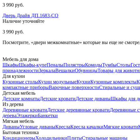
3 990 руб.
Дверь Драйв ДП.1683-СО
Наличие уточняйте
3 990 руб.
Посмотрите, «двери межкомнатные» которые вы еще не смотрел
Мебель для дома
Шкафы
Шкафы-купе
Пеналы
Пилястры
Комоды
Тумбы
Столы
Гос
принадлежности
Зеркала
Вешалки
Обувницы
Товары для живот
Для кухни
Кухонные столы
Кухни модульные
Кухни
Кухонные комплекты
К
компактные приборы
Варочные поверхности
Стиральные и су
Детская мебель
Детские комнаты
Детские кровати
Детские диваны
Шкафы для д
Из дерева
Деревянные кровати
Детские деревянные кровати
Деревянные с
дерева
Этажерки
Банкетки
Мягкая мебель
Диваны
Угловые диваны
Кресла
Кресла качалки
Мягкие кровати
Бытовая техника
Кондиционеры
Холодильники
Плиты
Стиральные машины