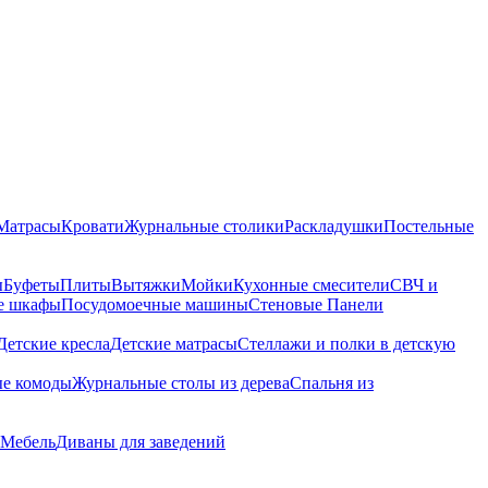
Матрасы
Кровати
Журнальные столики
Раскладушки
Постельные
ы
Буфеты
Плиты
Вытяжки
Мойки
Кухонные смесители
СВЧ и
е шкафы
Посудомоечные машины
Стеновые Панели
Детские кресла
Детские матрасы
Стеллажи и полки в детскую
ые комоды
Журнальные столы из дерева
Спальня из
 Мебель
Диваны для заведений