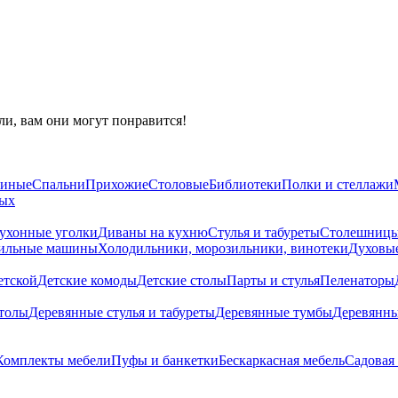
и, вам они могут понравится!
тиные
Спальни
Прихожие
Столовые
Библиотеки
Полки и стеллажи
ных
ухонные уголки
Диваны на кухню
Стулья и табуреты
Столешниц
шильные машины
Холодильники, морозильники, винотеки
Духовы
етской
Детские комоды
Детские столы
Парты и стулья
Пеленаторы
толы
Деревянные стулья и табуреты
Деревянные тумбы
Деревянн
Комплекты мебели
Пуфы и банкетки
Бескаркасная мебель
Садовая