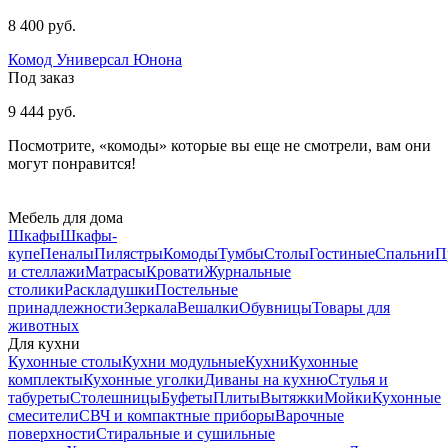
8 400 руб.
Комод Универсал Юнона
Под заказ
9 444 руб.
Посмотрите, «комоды» которые вы еще не смотрели, вам они
могут понравится!
Мебель для дома
Шкафы
Шкафы-
купе
Пеналы
Пилястры
Комоды
Тумбы
Столы
Гостиные
Спальни
П
и стеллажи
Матрасы
Кровати
Журнальные
столики
Раскладушки
Постельные
принадлежности
Зеркала
Вешалки
Обувницы
Товары для
животных
Для кухни
Кухонные столы
Кухни модульные
Кухни
Кухонные
комплекты
Кухонные уголки
Диваны на кухню
Стулья и
табуреты
Столешницы
Буфеты
Плиты
Вытяжки
Мойки
Кухонные
смесители
СВЧ и компактные приборы
Варочные
поверхности
Стиральные и сушильные