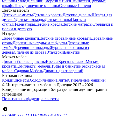
машины
Холодильники, морозильники, винотеки
Духовые
шкафы
Посудомоечные машины
Стеновые Панели
Детская мебель
Детские комнаты
Детские кровати
Детские диваны
Шкафы для
детской
Детские комоды
Детские столы
Парты и
стулья
Пеленаторы
Детские кресла
Детские матрасы
Стеллажи и
полки в детскую
Из дерева
Деревянные кровати
Детские деревянные кровати
Деревянные
столы
Деревянные стулья и табуреты
Деревянные
тумбы
Деревянные комоды
Журнальные столы из
дерева
Спальня из дерева
Этажерки
Банкетки
Мягкая мебель
Диваны
Угловые диваны
Кресла
Кресла качалки
Мягкие
кровати
Комплекты мебели
Пуфы и банкетки
Бескаркасная
мебель
Садовая Мебель
Диваны для заведений
Бытовая техника
Кондиционеры
Холодильники
Плиты
Стиральные машины
© Интернет-магазин мебели в Донецке 2017 - 2026.
Копирование информации без разрешения администрации -
запрещено!
Политика конфиденциальности
+7 (‎949) 777-22-11
+7 (949) 314-97-77