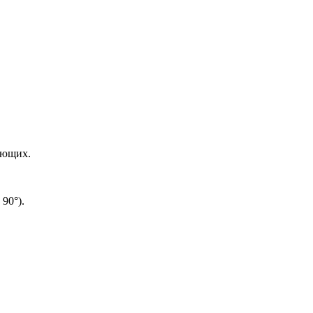
яющих.
90°).