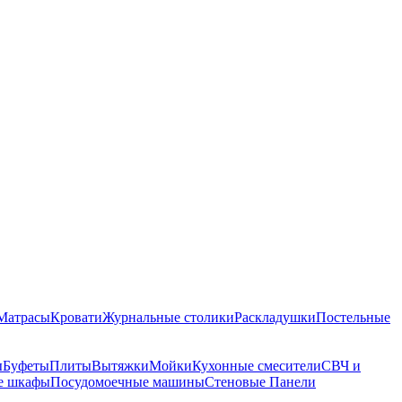
Матрасы
Кровати
Журнальные столики
Раскладушки
Постельные
ы
Буфеты
Плиты
Вытяжки
Мойки
Кухонные смесители
СВЧ и
е шкафы
Посудомоечные машины
Стеновые Панели