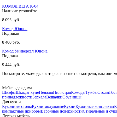
КОМОД ВЕГА К-04
Наличие уточняйте
8 093 руб.
Комод Юнона
Под заказ
8 400 руб.
Комод Универсал Юнона
Под заказ
9 444 руб.
Посмотрите, «комоды» которые вы еще не смотрели, вам они м
Мебель для дома
Шкафы
Шкафы-купе
Пеналы
Пилястры
Комоды
Тумбы
Столы
Гос
принадлежности
Зеркала
Вешалки
Обувницы
Для кухни
Кухонные столы
Кухни модульные
Кухни
Кухонные комплекты
К
компактные приборы
Варочные поверхности
Стиральные и су
Детская мебель