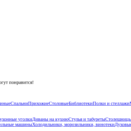
огут понравится!
тиные
Спальни
Прихожие
Столовые
Библиотеки
Полки и стеллажи
ухонные уголки
Диваны на кухню
Стулья и табуреты
Столешниц
шильные машины
Холодильники, морозильники, винотеки
Духовы