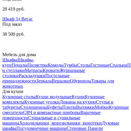
28 419 руб.
Шкаф 3д Вегас
Под заказ
38 500 руб.
Мебель для дома
Шкафы
Шкафы-
купе
Пеналы
Пилястры
Комоды
Тумбы
Столы
Гостиные
Спальни
П
и стеллажи
Матрасы
Кровати
Журнальные
столики
Раскладушки
Постельные
принадлежности
Зеркала
Вешалки
Обувницы
Товары для
животных
Для кухни
Кухонные столы
Кухни модульные
Кухни
Кухонные
комплекты
Кухонные уголки
Диваны на кухню
Стулья и
табуреты
Столешницы
Буфеты
Плиты
Вытяжки
Мойки
Кухонные
смесители
СВЧ и компактные приборы
Варочные
поверхности
Стиральные и сушильные
машины
Холодильники, морозильники, винотеки
Духовые
шкафы
Посудомоечные машины
Стеновые Панели