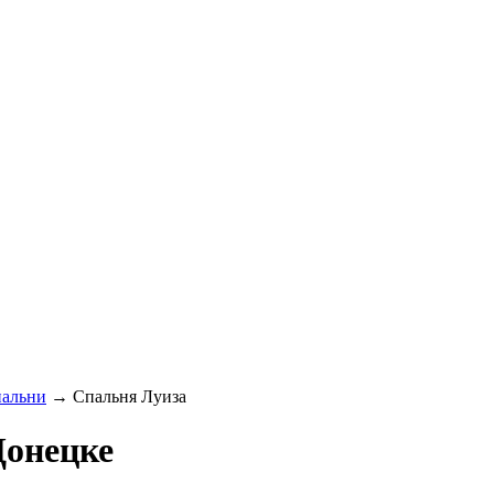
альни
→
Спальня Луиза
Донецке