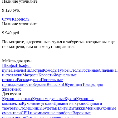
Наличие уточняйте
9 120 руб.
Стул Кабриоль
Наличие уточняйте
9 940 руб.
Посмотрите, «деревянные стулья и табуреты» которые вы еще
не смотрели, вам они могут понравится!
Мебель для дома
Шкафы
Шкафы-
купе
Пеналы
Пилястры
Комоды
Тумбы
Столы
Гостиные
Спальни
П
и стеллажи
Матрасы
Кровати
Журнальные
столики
Раскладушки
Постельные
принадлежности
Зеркала
Вешалки
Обувницы
Товары для
животных
Для кухни
Кухонные столы
Кухни модульные
Кухни
Кухонные
комплекты
Кухонные уголки
Диваны на кухню
Стулья и
табуреты
Столешницы
Буфеты
Плиты
Вытяжки
Мойки
Кухонные
смесители
СВЧ и компактные приборы
Варочные
поверхности
Стиральные и сушильные