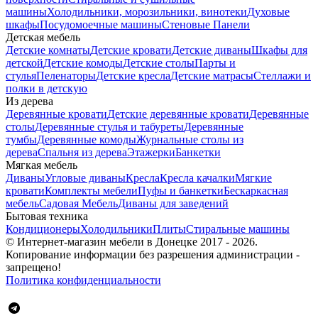
машины
Холодильники, морозильники, винотеки
Духовые
шкафы
Посудомоечные машины
Стеновые Панели
Детская мебель
Детские комнаты
Детские кровати
Детские диваны
Шкафы для
детской
Детские комоды
Детские столы
Парты и
стулья
Пеленаторы
Детские кресла
Детские матрасы
Стеллажи и
полки в детскую
Из дерева
Деревянные кровати
Детские деревянные кровати
Деревянные
столы
Деревянные стулья и табуреты
Деревянные
тумбы
Деревянные комоды
Журнальные столы из
дерева
Спальня из дерева
Этажерки
Банкетки
Мягкая мебель
Диваны
Угловые диваны
Кресла
Кресла качалки
Мягкие
кровати
Комплекты мебели
Пуфы и банкетки
Бескаркасная
мебель
Садовая Мебель
Диваны для заведений
Бытовая техника
Кондиционеры
Холодильники
Плиты
Стиральные машины
© Интернет-магазин мебели в Донецке 2017 - 2026.
Копирование информации без разрешения администрации -
запрещено!
Политика конфиденциальности