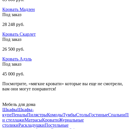
Кровать Мадлен
Под заказ
28 248 руб.
Кровать Скарлет
Под заказ
26 500 руб.
Кровать Адэль
Под заказ
45 000 руб.
Посмотрите, «мягкие кровати» которые вы еще не смотрели,
вам они могут понравится!
Мебель для дома
Шкафы
Шкафы-
купе
Пеналы
Пилястры
Комоды
Тумбы
Столы
Гостиные
Спальни
П
и стеллажи
Матрасы
Кровати
Журнальные
столики
Раскладушки
Постельные