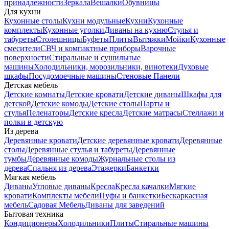
принадлежности
Зеркала
Вешалки
Обувницы
Для кухни
Кухонные столы
Кухни модульные
Кухни
Кухонные
комплекты
Кухонные уголки
Диваны на кухню
Стулья и
табуреты
Столешницы
Буфеты
Плиты
Вытяжки
Мойки
Кухонные
смесители
СВЧ и компактные приборы
Варочные
поверхности
Стиральные и сушильные
машины
Холодильники, морозильники, винотеки
Духовые
шкафы
Посудомоечные машины
Стеновые Панели
Детская мебель
Детские комнаты
Детские кровати
Детские диваны
Шкафы для
детской
Детские комоды
Детские столы
Парты и
стулья
Пеленаторы
Детские кресла
Детские матрасы
Стеллажи и
полки в детскую
Из дерева
Деревянные кровати
Детские деревянные кровати
Деревянные
столы
Деревянные стулья и табуреты
Деревянные
тумбы
Деревянные комоды
Журнальные столы из
дерева
Спальня из дерева
Этажерки
Банкетки
Мягкая мебель
Диваны
Угловые диваны
Кресла
Кресла качалки
Мягкие
кровати
Комплекты мебели
Пуфы и банкетки
Бескаркасная
мебель
Садовая Мебель
Диваны для заведений
Бытовая техника
Кондиционеры
Холодильники
Плиты
Стиральные машины