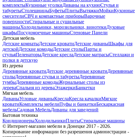
комплекты
Кухонные уголки
Диваны на кухню
Стулья и
табуреты
Столешницы
Буфеты
Плиты
Вытяжки
Мойки
Кухонные
смесители
СВЧ и компактные приборы
Варочные
поверхности
Стиральные и сушильные
машины
Холодильники, морозильники, винотеки
Духовые
шкафы
Посудомоечные машины
Стеновые Панели
Детская мебель
Детские комнаты
Детские кровати
Детские диваны
Шкафы для
детской
Детские комоды
Детские столы
Парты и
стулья
Пеленаторы
Детские кресла
Детские матрасы
Стеллажи и
полки в детскую
Из дерева
Деревянные кровати
Детские деревянные кровати
Деревянные
столы
Деревянные стулья и табуреты
Деревянные
тумбы
Деревянные комоды
Журнальные столы из
дерева
Спальня из дерева
Этажерки
Банкетки
Мягкая мебель
Диваны
Угловые диваны
Кресла
Кресла качалки
Мягкие
кровати
Комплекты мебели
Пуфы и банкетки
Бескаркасная
мебель
Садовая Мебель
Диваны для заведений
Бытовая техника
Кондиционеры
Холодильники
Плиты
Стиральные машины
© Интернет-магазин мебели в Донецке 2017 - 2026.
Копирование информации без разрешения администрации -