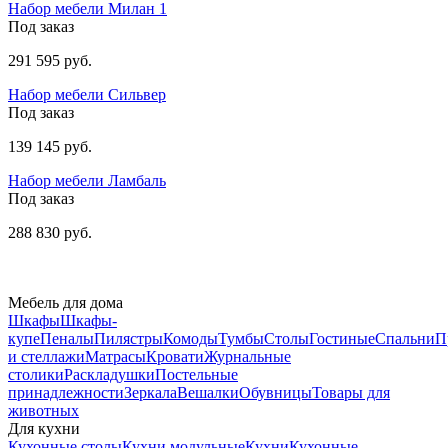
Набор мебели Милан 1
Под заказ
291 595 руб.
Набор мебели Сильвер
Под заказ
139 145 руб.
Набор мебели Ламбаль
Под заказ
288 830 руб.
Мебель для дома
Шкафы
Шкафы-
купе
Пеналы
Пилястры
Комоды
Тумбы
Столы
Гостиные
Спальни
П
и стеллажи
Матрасы
Кровати
Журнальные
столики
Раскладушки
Постельные
принадлежности
Зеркала
Вешалки
Обувницы
Товары для
животных
Для кухни
Кухонные столы
Кухни модульные
Кухни
Кухонные