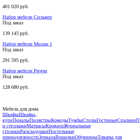
401 020 руб.
Набор мебели Сильвер
Под заказ
139 145 руб.
Набор мебели Милан 1
Под заказ
291 595 руб.
Набор мебели Риччи
Под заказ
128 680 руб.
Мебель для дома
Шкафы
Шкафы-
купе
Пеналы
Пилястры
Комоды
Тумбы
Столы
Гостиные
Спальни
П
и стеллажи
Матрасы
Кровати
Журнальные
столики
Раскладушки
Постельные
принадлежности
Зеркала
Вешалки
Обувницы
Товары для