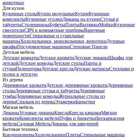
животных
Для кухни
Кухонные столы
Кухни модульные
Кухни
Кухонные
комплекты
Кухонные уголки
Диваны на кухню
Стулья и
табуреты
Столешницы
Буфеты
Плиты
Вытяжки
Мойки
Кухонные
смесители
СВЧ и компактные приборы
Варочные
поверхности
Стиральные и сушильные
машины
Холодильники, морозильники, винотеки
Духовые
шкафы
Посудомоечные машины
Стеновые Панели
Детская мебель
Детские комнаты
Детские кровати
Детские диваны
Шкафы для
детской
Детские комоды
Детские столы
Парты и
стулья
Пеленаторы
Детские кресла
Детские матрасы
Стеллажи и
полки в детскую
Из дерева
Деревянные кровати
Детские деревянные кровати
Деревянные
столы
Деревянные стулья и табуреты
Деревянные
тумбы
Деревянные комоды
Журнальные столы из
дерева
Спальня из дерева
Этажерки
Банкетки
Мягкая мебель
Диваны
Угловые диваны
Кресла
Кресла качалки
Мягкие
кровати
Комплекты мебели
Пуфы и банкетки
Бескаркасная
мебель
Садовая Мебель
Диваны для заведений
Бытовая техника
Кондиционеры
Холодильники
Плиты
Стиральные машины