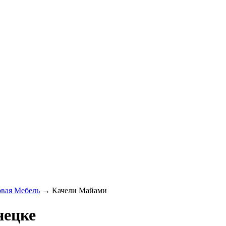
вая Мебель
→
Качели Майами
нецке