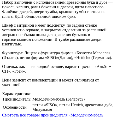
Набор выполнен с использованием древесины бука и дуба —
цоколь, карниз, рамы боковин и дверей, щита навесного.
Филёнки дверей, двери тумбы, крышки тумбы и стола из
плиты ДСП облицованной шпоном бука.
Шкаф с витриной имеет подсветку, по задней стенке
установлено зеркало, в закрытом отделении за распашной
дверью несъёмная полка для хранения бутылок в
горизонтальном положении. В тумбе распашные двери
изогнутые.
Фурнитура: Лицевая фурнитура фирмы «Боззетти Марелла»
(Италия), петли фирмы «SISO»(Дания), «Hettich» (Германия).
Отделка: лак — на водной основе, вариант цвета – «Альба +
СП», «Грей».
Цена зависит от комплектации и может отличаться от
указанной.
Характеристики
Производитель:
Молодечномебель (Беларусь)
петли «SISO», петли Hettich, древесина дуба,
Особенности
Модульная
Смотреть все товары производителя «Молодечномебель