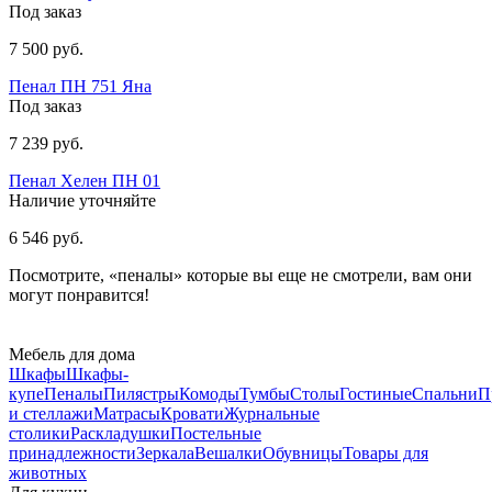
Под заказ
7 500 руб.
Пенал ПН 751 Яна
Под заказ
7 239 руб.
Пенал Хелен ПН 01
Наличие уточняйте
6 546 руб.
Посмотрите, «пеналы» которые вы еще не смотрели, вам они
могут понравится!
Мебель для дома
Шкафы
Шкафы-
купе
Пеналы
Пилястры
Комоды
Тумбы
Столы
Гостиные
Спальни
П
и стеллажи
Матрасы
Кровати
Журнальные
столики
Раскладушки
Постельные
принадлежности
Зеркала
Вешалки
Обувницы
Товары для
животных