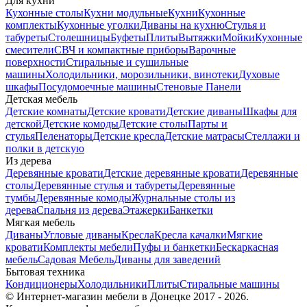
Для кухни
Кухонные столы
Кухни модульные
Кухни
Кухонные
комплекты
Кухонные уголки
Диваны на кухню
Стулья и
табуреты
Столешницы
Буфеты
Плиты
Вытяжки
Мойки
Кухонные
смесители
СВЧ и компактные приборы
Варочные
поверхности
Стиральные и сушильные
машины
Холодильники, морозильники, винотеки
Духовые
шкафы
Посудомоечные машины
Стеновые Панели
Детская мебель
Детские комнаты
Детские кровати
Детские диваны
Шкафы для
детской
Детские комоды
Детские столы
Парты и
стулья
Пеленаторы
Детские кресла
Детские матрасы
Стеллажи и
полки в детскую
Из дерева
Деревянные кровати
Детские деревянные кровати
Деревянные
столы
Деревянные стулья и табуреты
Деревянные
тумбы
Деревянные комоды
Журнальные столы из
дерева
Спальня из дерева
Этажерки
Банкетки
Мягкая мебель
Диваны
Угловые диваны
Кресла
Кресла качалки
Мягкие
кровати
Комплекты мебели
Пуфы и банкетки
Бескаркасная
мебель
Садовая Мебель
Диваны для заведений
Бытовая техника
Кондиционеры
Холодильники
Плиты
Стиральные машины
© Интернет-магазин мебели в Донецке 2017 - 2026.