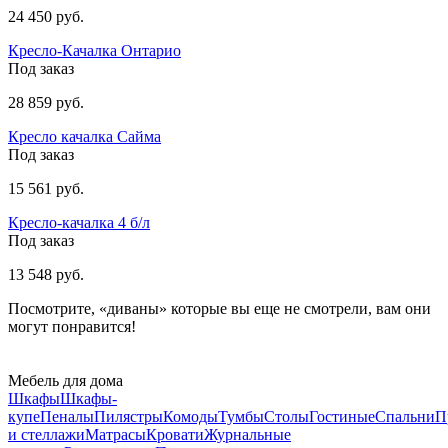
24 450 руб.
Кресло-Качалка Онтарио
Под заказ
28 859 руб.
Кресло качалка Сайма
Под заказ
15 561 руб.
Кресло-качалка 4 б/л
Под заказ
13 548 руб.
Посмотрите, «диваны» которые вы еще не смотрели, вам они
могут понравится!
Мебель для дома
Шкафы
Шкафы-
купе
Пеналы
Пилястры
Комоды
Тумбы
Столы
Гостиные
Спальни
П
и стеллажи
Матрасы
Кровати
Журнальные