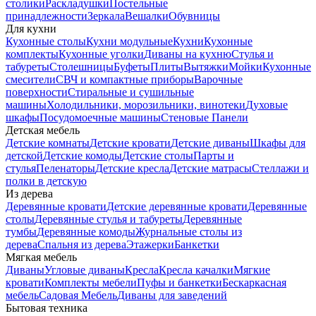
столики
Раскладушки
Постельные
принадлежности
Зеркала
Вешалки
Обувницы
Для кухни
Кухонные столы
Кухни модульные
Кухни
Кухонные
комплекты
Кухонные уголки
Диваны на кухню
Стулья и
табуреты
Столешницы
Буфеты
Плиты
Вытяжки
Мойки
Кухонные
смесители
СВЧ и компактные приборы
Варочные
поверхности
Стиральные и сушильные
машины
Холодильники, морозильники, винотеки
Духовые
шкафы
Посудомоечные машины
Стеновые Панели
Детская мебель
Детские комнаты
Детские кровати
Детские диваны
Шкафы для
детской
Детские комоды
Детские столы
Парты и
стулья
Пеленаторы
Детские кресла
Детские матрасы
Стеллажи и
полки в детскую
Из дерева
Деревянные кровати
Детские деревянные кровати
Деревянные
столы
Деревянные стулья и табуреты
Деревянные
тумбы
Деревянные комоды
Журнальные столы из
дерева
Спальня из дерева
Этажерки
Банкетки
Мягкая мебель
Диваны
Угловые диваны
Кресла
Кресла качалки
Мягкие
кровати
Комплекты мебели
Пуфы и банкетки
Бескаркасная
мебель
Садовая Мебель
Диваны для заведений
Бытовая техника