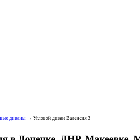
овые диваны
→
Угловой диван Валенсия 3
ия в Донецке, ДНР, Макеевке, 