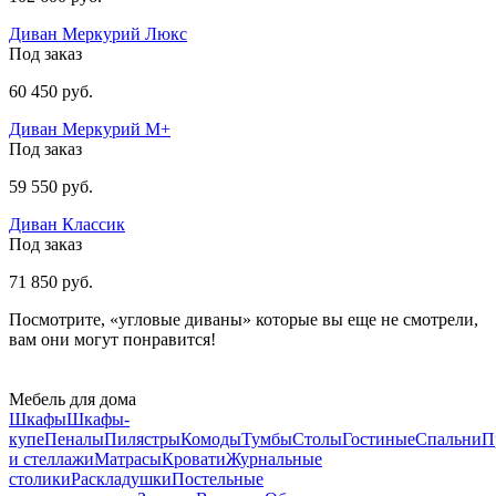
Диван Меркурий Люкс
Под заказ
60 450 руб.
Диван Меркурий М+
Под заказ
59 550 руб.
Диван Классик
Под заказ
71 850 руб.
Посмотрите, «угловые диваны» которые вы еще не смотрели,
вам они могут понравится!
Мебель для дома
Шкафы
Шкафы-
купе
Пеналы
Пилястры
Комоды
Тумбы
Столы
Гостиные
Спальни
П
и стеллажи
Матрасы
Кровати
Журнальные
столики
Раскладушки
Постельные