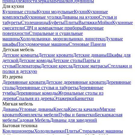
принадлежности
Зеркала
Вешалки
Обувницы
Для кухни
Кухонные столы
Кухни модульные
Кухни
Кухонные
комплекты
Кухонные уголки
Диваны на кухню
Стулья и
табуреты
Столешницы
Буфеты
Плиты
Вытяжки
Мойки
Кухонные
смесители
СВЧ и компактные приборы
Варочные
поверхности
Стиральные и сушильные
машины
Холодильники, морозильники, винотеки
Духовые
шкафы
Посудомоечные машины
Стеновые Панели
Детская мебель
Детские комнаты
Детские кровати
Детские диваны
Шкафы для
детской
Детские комоды
Детские столы
Парты и
стулья
Пеленаторы
Детские кресла
Детские матрасы
Стеллажи и
полки в детскую
Из дерева
Деревянные кровати
Детские деревянные кровати
Деревянные
столы
Деревянные стулья и табуреты
Деревянные
тумбы
Деревянные комоды
Журнальные столы из
дерева
Спальня из дерева
Этажерки
Банкетки
Мягкая мебель
Диваны
Угловые диваны
Кресла
Кресла качалки
Мягкие
кровати
Комплекты мебели
Пуфы и банкетки
Бескаркасная
мебель
Садовая Мебель
Диваны для заведений
Бытовая техника
Кондиционеры
Холодильники
Плиты
Стиральные машины