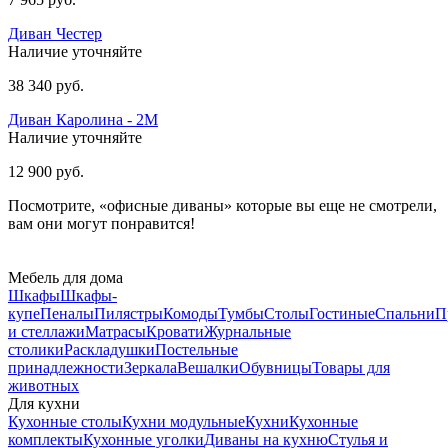
Диван Честер
Наличие уточняйте
38 340 руб.
Диван Каролина - 2М
Наличие уточняйте
12 900 руб.
Посмотрите, «офисные диваны» которые вы еще не смотрели,
вам они могут понравится!
Мебель для дома
Шкафы
Шкафы-
купе
Пеналы
Пилястры
Комоды
Тумбы
Столы
Гостиные
Спальни
П
и стеллажи
Матрасы
Кровати
Журнальные
столики
Раскладушки
Постельные
принадлежности
Зеркала
Вешалки
Обувницы
Товары для
животных
Для кухни
Кухонные столы
Кухни модульные
Кухни
Кухонные
комплекты
Кухонные уголки
Диваны на кухню
Стулья и