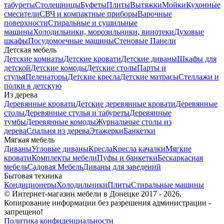
табуреты
Столешницы
Буфеты
Плиты
Вытяжки
Мойки
Кухонные
смесители
СВЧ и компактные приборы
Варочные
поверхности
Стиральные и сушильные
машины
Холодильники, морозильники, винотеки
Духовые
шкафы
Посудомоечные машины
Стеновые Панели
Детская мебель
Детские комнаты
Детские кровати
Детские диваны
Шкафы для
детской
Детские комоды
Детские столы
Парты и
стулья
Пеленаторы
Детские кресла
Детские матрасы
Стеллажи и
полки в детскую
Из дерева
Деревянные кровати
Детские деревянные кровати
Деревянные
столы
Деревянные стулья и табуреты
Деревянные
тумбы
Деревянные комоды
Журнальные столы из
дерева
Спальня из дерева
Этажерки
Банкетки
Мягкая мебель
Диваны
Угловые диваны
Кресла
Кресла качалки
Мягкие
кровати
Комплекты мебели
Пуфы и банкетки
Бескаркасная
мебель
Садовая Мебель
Диваны для заведений
Бытовая техника
Кондиционеры
Холодильники
Плиты
Стиральные машины
© Интернет-магазин мебели в Донецке 2017 - 2026.
Копирование информации без разрешения администрации -
запрещено!
Политика конфиденциальности