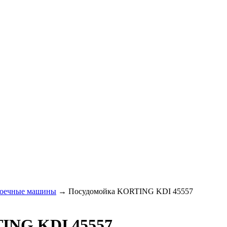
оечные машины
→
Посудомойка KORTING KDI 45557
ING KDI 45557