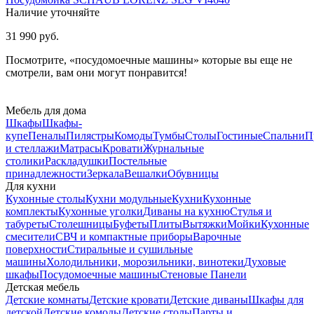
Наличие уточняйте
31 990 руб.
Посмотрите, «посудомоечные машины» которые вы еще не
смотрели, вам они могут понравится!
Мебель для дома
Шкафы
Шкафы-
купе
Пеналы
Пилястры
Комоды
Тумбы
Столы
Гостиные
Спальни
П
и стеллажи
Матрасы
Кровати
Журнальные
столики
Раскладушки
Постельные
принадлежности
Зеркала
Вешалки
Обувницы
Для кухни
Кухонные столы
Кухни модульные
Кухни
Кухонные
комплекты
Кухонные уголки
Диваны на кухню
Стулья и
табуреты
Столешницы
Буфеты
Плиты
Вытяжки
Мойки
Кухонные
смесители
СВЧ и компактные приборы
Варочные
поверхности
Стиральные и сушильные
машины
Холодильники, морозильники, винотеки
Духовые
шкафы
Посудомоечные машины
Стеновые Панели
Детская мебель
Детские комнаты
Детские кровати
Детские диваны
Шкафы для
детской
Детские комоды
Детские столы
Парты и