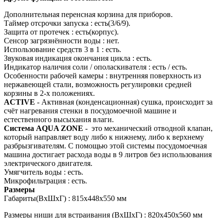
Дополнительная перенсная корзина для приборов.
Таймер отсрочки запуска : есть(3/6/9).
Защита от протечек : есть(корпус).
Сенсор загрязнённости воды : нет.
Использование средств 3 в 1 : есть.
Звуковая индикация окончания цикла : есть.
Индикатор наличия соли / ополаскивателя : есть / есть.
Особенности рабочей камеры : внутренняя поверхность из
нержавеющей стали, возможность регулировки средней
корзины в 2-х положениях.
ACTIVE
- Активная (конденсационная) сушка, происходит за
счёт нагревания стенки в посудомоечной машине и
естественного высыхания влаги.
Система AQUA ZONE
- это механический отводной клапан,
который направляет воду либо к нижнему, либо к верхнему
разбрызгивателям. С помощью этой системы посудомоечная
машина достигает расхода воды в 9 литров без использования
электрического двигателя.
Умягчитель воды : есть.
Микрофильтрация : есть.
Размеры
Габариты(ВхШхГ) : 815x448x550 мм
Размеры ниши для встраивания (ВхШхГ) : 820х450х560 мм