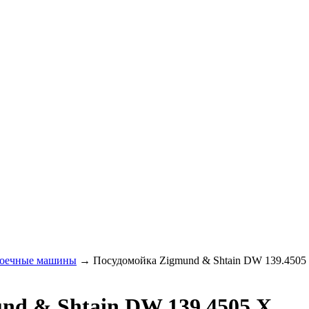
оечные машины
→
Посудомойка Zigmund & Shtain DW 139.4505
nd & Shtain DW 139.4505 X