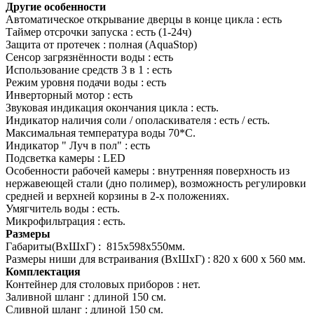
Другие особенности
Автоматическое открывание дверцы в конце цикла : есть
Таймер отсрочки запуска : есть (1-24ч)
Защита от протечек : полная (AquaStop)
Сенсор загрязнённости воды : есть
Использование средств 3 в 1 : есть
Режим уровня подачи воды : есть
Инверторный мотор : есть
Звуковая индикация окончания цикла : есть.
Индикатор наличия соли / ополаскивателя : есть / есть.
Максимальная температура воды 70*С.
Индикатор " Луч в пол" : есть
Подсветка камеры : LED
Особенности рабочей камеры : внутренняя поверхность из
нержавеющей стали (дно полимер), возможность регулировки
средней и верхней корзины в 2-х положениях.
Умягчитель воды : есть.
Микрофильтрация : есть.
Размеры
Габариты(ВхШхГ) : 815х598х550мм.
Размеры ниши для встраивания (ВхШхГ) : 820 x 600 x 560 мм.
Комплектация
Контейнер для столовых приборов : нет.
Заливной шланг : длиной 150 см.
Сливной шланг : длиной 150 см.