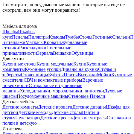
Посмотрите, «посудомоечные машины» которые вы еще не
смотрели, вам они могут понравится!
Мебель для дома
Шкафы
Шкафы-
купе
Пеналы
Пилястры
Комоды
Тумбы
Столы
Гостиные
Спальни
П
и стеллажи
Матрасы
Кровати
Журнальные
столики
Раскладушки
Постельные
принадлежности
Зеркала
Вешалки
Обувницы
Для кухни
Кухонные столы
Кухни модульные
Кухни
Кухонные
комплекты
Кухонные уголки
Диваны на кухню
Стулья и
табуреты
Столешницы
Буфеты
Плиты
Вытяжки
Мойки
Кухонные
смесители
СВЧ и компактные приборы
Варочные
поверхности
Стиральные и сушильные
машины
Холодильники, морозильники, винотеки
Духовые
шкафы
Посудомоечные машины
Стеновые Панели
Детская мебель
Детские комнаты
Детские кровати
Детские диваны
Шкафы для
детской
Детские комоды
Детские столы
Парты и
стулья
Пеленаторы
Детские кресла
Детские матрасы
Стеллажи и
полки в детскую
Из дерева
Деревянные кровати
Детские деревянные кровати
Деревянные