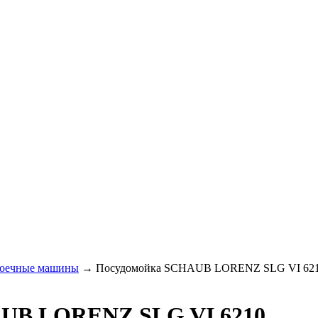
оечные машины
→
Посудомойка SCHAUB LORENZ SLG VI 62
AUB LORENZ SLG VI 6210