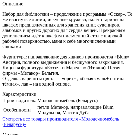
Описание
Набор для библиотеки – продолжение программы «Оскар». Те
же изогнутые линии, искусные кружева, налёт старины на
шкафах предназначенных для хранения книг, сувениров,
альбомов и других дорогих для сердца вещей. Прекрасным
дополнением идёт к шкафам письменный стол с широкой
рабочей поверхностью, маня к себе многочисленными
ящиками .
Фурнитура: направляющие для ящиков производства «Blum»
Австрия, полного выдвижения и бесшумного закрывания.
Лицевая фурнитура «Боззетти Марелла» (Италия). Петля
фирмы «Метакор» Бельгия.
Отделка: варианты цвета — «орех» , «белая эмаль+ патина
тёмная», лак – на водной основе.
Характеристики
Производитель:
Молодечномебель (Беларусь)
петли Метакор, направляющие Blum,
Особенности
Модульная, Массив Дуба
Смотреть все товары производителя «Молодечномебель
(Беларусь)»
Модули