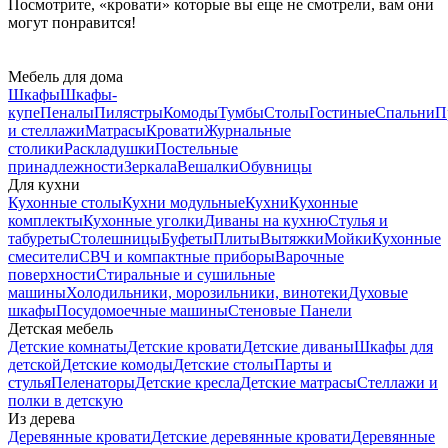
Посмотрите, «кровати» которые вы еще не смотрели, вам они
могут понравится!
Мебель для дома
Шкафы
Шкафы-
купе
Пеналы
Пилястры
Комоды
Тумбы
Столы
Гостиные
Спальни
П
и стеллажи
Матрасы
Кровати
Журнальные
столики
Раскладушки
Постельные
принадлежности
Зеркала
Вешалки
Обувницы
Для кухни
Кухонные столы
Кухни модульные
Кухни
Кухонные
комплекты
Кухонные уголки
Диваны на кухню
Стулья и
табуреты
Столешницы
Буфеты
Плиты
Вытяжки
Мойки
Кухонные
смесители
СВЧ и компактные приборы
Варочные
поверхности
Стиральные и сушильные
машины
Холодильники, морозильники, винотеки
Духовые
шкафы
Посудомоечные машины
Стеновые Панели
Детская мебель
Детские комнаты
Детские кровати
Детские диваны
Шкафы для
детской
Детские комоды
Детские столы
Парты и
стулья
Пеленаторы
Детские кресла
Детские матрасы
Стеллажи и
полки в детскую
Из дерева
Деревянные кровати
Детские деревянные кровати
Деревянные