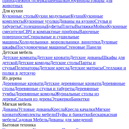
принадлежности
Зеркала
Вешалки
Обувницы
Товары для
животных
Для кухни
Кухонные столы
Кухни модульные
Кухни
Кухонные
комплекты
Кухонные уголки
Диваны на кухню
Стулья и
табуреты
Столешницы
Буфеты
Плиты
Вытяжки
Мойки
Кухонные
смесители
СВЧ и компактные приборы
Варочные
поверхности
Стиральные и сушильные
машины
Холодильники, морозильники, винотеки
Духовые
шкафы
Посудомоечные машины
Стеновые Панели
Детская мебель
Детские комнаты
Детские кровати
Детские диваны
Шкафы для
детской
Детские комоды
Детские столы
Парты и
стулья
Пеленаторы
Детские кресла
Детские матрасы
Стеллажи и
полки в детскую
Из дерева
Деревянные кровати
Детские деревянные кровати
Деревянные
столы
Деревянные стулья и табуреты
Деревянные
тумбы
Деревянные комоды
Журнальные столы из
дерева
Спальня из дерева
Этажерки
Банкетки
Мягкая мебель
Диваны
Угловые диваны
Кресла
Кресла качалки
Мягкие
кровати
Комплекты мебели
Пуфы и банкетки
Бескаркасная
мебель
Садовая Мебель
Диваны для заведений
Бытовая техника