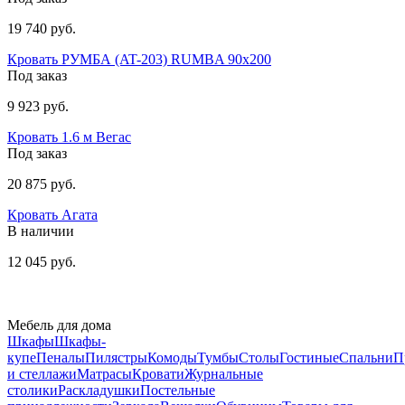
19 740 руб.
Кровать РУМБА (AT-203) RUMBA 90х200
Под заказ
9 923 руб.
Кровать 1.6 м Вегас
Под заказ
20 875 руб.
Кровать Агата
В наличии
12 045 руб.
Мебель для дома
Шкафы
Шкафы-
купе
Пеналы
Пилястры
Комоды
Тумбы
Столы
Гостиные
Спальни
П
и стеллажи
Матрасы
Кровати
Журнальные
столики
Раскладушки
Постельные