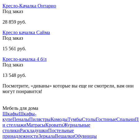
Кресло-Качалка Онтарио
Под заказ
28 859 руб.
Кресло качалка Сайма
Под заказ
15 561 руб.
Кресло-качалка 4 б/л
Под заказ
13 548 руб.
Посмотрите, «диваны» которые вы еще не смотрели, вам они
могут понравится!
Мебель для дома
Шкафы
Шкафы-
купе
Пеналы
Пилястры
Комоды
Тумбы
Столы
Гостиные
Спальни
П
и стеллажи
Матрасы
Кровати
Журнальные
столики
Раскладушки
Постельные
принадлежности
Зеркала
Вешалки
Обувницы