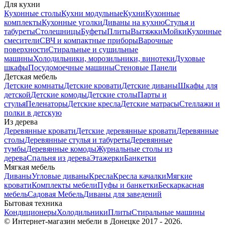
Для кухни
Кухонные столы
Кухни модульные
Кухни
Кухонные
комплекты
Кухонные уголки
Диваны на кухню
Стулья и
табуреты
Столешницы
Буфеты
Плиты
Вытяжки
Мойки
Кухонные
смесители
СВЧ и компактные приборы
Варочные
поверхности
Стиральные и сушильные
машины
Холодильники, морозильники, винотеки
Духовые
шкафы
Посудомоечные машины
Стеновые Панели
Детская мебель
Детские комнаты
Детские кровати
Детские диваны
Шкафы для
детской
Детские комоды
Детские столы
Парты и
стулья
Пеленаторы
Детские кресла
Детские матрасы
Стеллажи и
полки в детскую
Из дерева
Деревянные кровати
Детские деревянные кровати
Деревянные
столы
Деревянные стулья и табуреты
Деревянные
тумбы
Деревянные комоды
Журнальные столы из
дерева
Спальня из дерева
Этажерки
Банкетки
Мягкая мебель
Диваны
Угловые диваны
Кресла
Кресла качалки
Мягкие
кровати
Комплекты мебели
Пуфы и банкетки
Бескаркасная
мебель
Садовая Мебель
Диваны для заведений
Бытовая техника
Кондиционеры
Холодильники
Плиты
Стиральные машины
© Интернет-магазин мебели в Донецке 2017 - 2026.