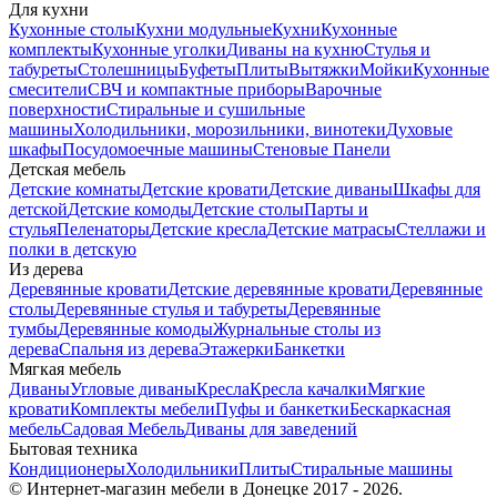
Для кухни
Кухонные столы
Кухни модульные
Кухни
Кухонные
комплекты
Кухонные уголки
Диваны на кухню
Стулья и
табуреты
Столешницы
Буфеты
Плиты
Вытяжки
Мойки
Кухонные
смесители
СВЧ и компактные приборы
Варочные
поверхности
Стиральные и сушильные
машины
Холодильники, морозильники, винотеки
Духовые
шкафы
Посудомоечные машины
Стеновые Панели
Детская мебель
Детские комнаты
Детские кровати
Детские диваны
Шкафы для
детской
Детские комоды
Детские столы
Парты и
стулья
Пеленаторы
Детские кресла
Детские матрасы
Стеллажи и
полки в детскую
Из дерева
Деревянные кровати
Детские деревянные кровати
Деревянные
столы
Деревянные стулья и табуреты
Деревянные
тумбы
Деревянные комоды
Журнальные столы из
дерева
Спальня из дерева
Этажерки
Банкетки
Мягкая мебель
Диваны
Угловые диваны
Кресла
Кресла качалки
Мягкие
кровати
Комплекты мебели
Пуфы и банкетки
Бескаркасная
мебель
Садовая Мебель
Диваны для заведений
Бытовая техника
Кондиционеры
Холодильники
Плиты
Стиральные машины
© Интернет-магазин мебели в Донецке 2017 - 2026.