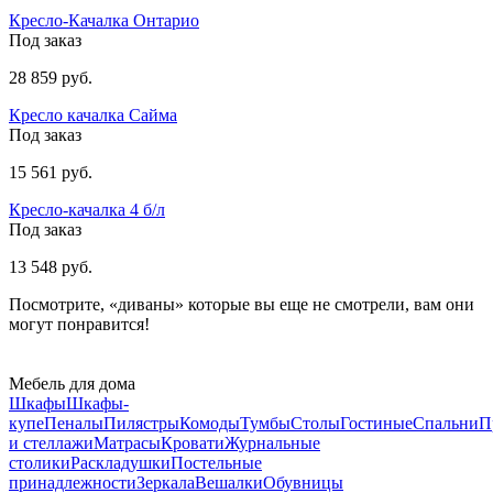
Кресло-Качалка Онтарио
Под заказ
28 859 руб.
Кресло качалка Сайма
Под заказ
15 561 руб.
Кресло-качалка 4 б/л
Под заказ
13 548 руб.
Посмотрите, «диваны» которые вы еще не смотрели, вам они
могут понравится!
Мебель для дома
Шкафы
Шкафы-
купе
Пеналы
Пилястры
Комоды
Тумбы
Столы
Гостиные
Спальни
П
и стеллажи
Матрасы
Кровати
Журнальные
столики
Раскладушки
Постельные
принадлежности
Зеркала
Вешалки
Обувницы