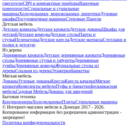
смесители
СВЧ и компактные приборы
Варочные
поверхности
Стиральные и сушильные
машины
Холодильники, морозильники, винотеки
Духовые
шкафы
Посудомоечные машины
Стеновые Панели
Детская мебель
Детские комнаты
Детские кровати
Детские диваны
Шкафы для
детской
Детские комоды
Детские столы
Парты и
стулья
Пеленаторы
Детские кресла
Детские матрасы
Стеллажи и
полки в детскую
Из дерева
Деревянные кровати
Детские деревянные кровати
Деревянные
столы
Деревянные стулья и табуреты
Деревянные
тумбы
Деревянные комоды
Журнальные столы из
дерева
Спальня из дерева
Этажерки
Банкетки
Мягкая мебель
Диваны
Угловые диваны
Кресла
Кресла качалки
Мягкие
кровати
Комплекты мебели
Пуфы и банкетки
Бескаркасная
мебель
Садовая Мебель
Диваны для заведений
Бытовая техника
Кондиционеры
Холодильники
Плиты
Стиральные машины
© Интернет-магазин мебели в Донецке 2017 - 2026.
Копирование информации без разрешения администрации -
запрещено!
Политика конфиденциальности