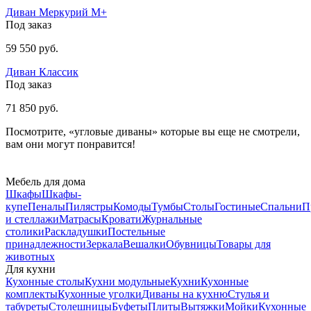
Диван Меркурий М+
Под заказ
59 550 руб.
Диван Классик
Под заказ
71 850 руб.
Посмотрите, «угловые диваны» которые вы еще не смотрели,
вам они могут понравится!
Мебель для дома
Шкафы
Шкафы-
купе
Пеналы
Пилястры
Комоды
Тумбы
Столы
Гостиные
Спальни
П
и стеллажи
Матрасы
Кровати
Журнальные
столики
Раскладушки
Постельные
принадлежности
Зеркала
Вешалки
Обувницы
Товары для
животных
Для кухни
Кухонные столы
Кухни модульные
Кухни
Кухонные
комплекты
Кухонные уголки
Диваны на кухню
Стулья и
табуреты
Столешницы
Буфеты
Плиты
Вытяжки
Мойки
Кухонные